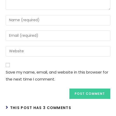
Enter
your
name
Enter
or
your
username
email
Enter
to
address
your
comment
to
website
comment
URL
Save my name, email, and website in this browser for
(optional)
the next time I comment.
THIS POST HAS 3 COMMENTS