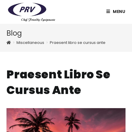
Skip
to
MENU
content
Blog
>
Miscellaneous
>
Praesent libro se cursus ante
Praesent Libro Se
Cursus Ante