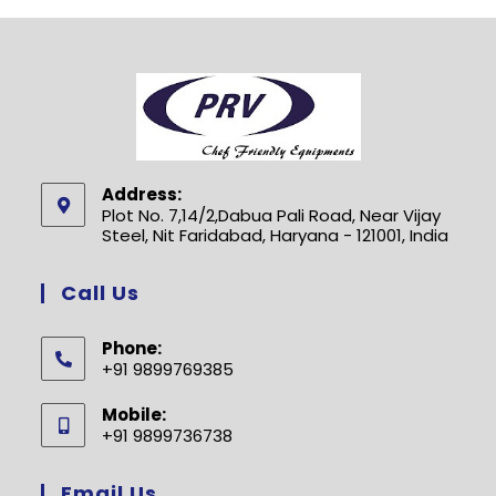
Address:
Plot No. 7,14/2,Dabua Pali Road, Near Vijay
Steel, Nit Faridabad, Haryana - 121001, India
Call Us
Phone:
+91 9899769385
Opens
Mobile:
in
+91 9899736738
your
Opens
application
in
Email Us